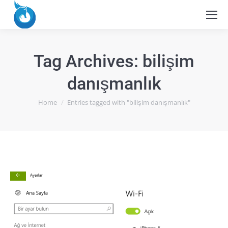
Tag Archives:
bilişim
danışmanlık
You are here:
Home
Entries tagged with "bilişim danışmanlık"