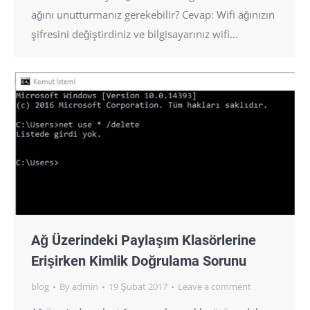
ağını unutturmanız gerekebilir? Cevap: Wifi ağınızın
şifresini değiştirdiniz ve bilgisayarınız wifi…
Ağ Üzerindeki Paylaşım Klasörlerine
Erişirken Kimlik Doğrulama Sorunu
blog
By
admin
19 Şubat 2017
Leave a comment