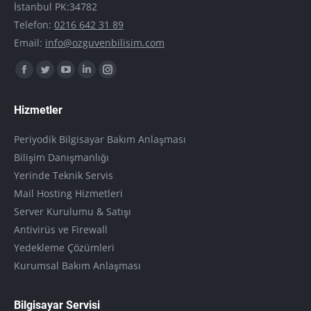
İstanbul PK:34782
Telefon:
0216 642 31 89
Email:
info@ozguvenbilisim.com
Find us on:
Facebook
Twitter
YouTube
Linkedin
Instagram
page
page
page
page
page
Hizmetler
opens
opens
opens
opens
opens
in
in
in
in
in
Periyodik Bilgisayar Bakım Anlaşması
new
new
new
new
new
Bilişim Danışmanlığı
window
window
window
window
window
Yerinde Teknik Servis
Mail Hosting Hizmetleri
Server Kurulumu & Satışı
Antivirüs ve Firewall
Yedekleme Çözümleri
Kurumsal Bakım Anlaşması
Bilgisayar Servisi