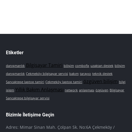
Etiketler
Bilgisayar Tamiri
danışmanlık
bilişim
combofix
uzaktan destek
bilişim
danışmanlık
Çekmeköy bilgisayar servisi
bakım
tarayıcı
teknik destek
özgüven bilişim
Sancaktepe laptop tamiri
Çekmeköy laptop tamiri
bilgi
Yıllık Bakım Anlaşması
işlem
network
anlaşması
özgüven
Bilgisayar
Sancaktepe bilgisayar servisi
Bizimle İletişime Geçin
Adres: Mimar Sinan Mah. Çolpan Sk. No:6A Çekmeköy /