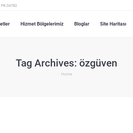
l PK:34782
metler
Hizmet Bölgelerimiz
Bloglar
Site Haritası
etler
Hizmet Bölgelerimiz
Bloglar
Site Haritası
Tag Archives:
özgüven
You are here:
Home