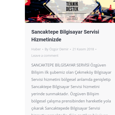
Sancaktepe Bilgisayar Servisi
Hizmetinizde
Haber
By
Özgür Demir
21 Kasım 2018
Leave a comment
SANCAKTEPE BİLGİSAYAR SERVİSİ Özgüven
Bilişim ilk şubemiz olan Çekmeköy Bilgisayar
Servisi hizmetini bölgesel anlamda genişletip
Sancaktepe Bilgisayar Servisi hizmetini
yerinde sunmaktadır. Özgüven Bilişim
bölgesel çalışma prensibinden hareketle yola
çıkarak Sancaktepede Bilgisayar Servisi