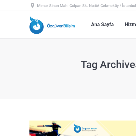
Mimar Sinan Mah. Çolpan Sk. No:6A Çekmeköy / İstanbu
Ana Sayfa
Hiz
Ana Sayfa
Hizm
Tag Archive