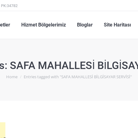
l PK:34782
metler
Hizmet Bölgelerimiz
Bloglar
Site Haritası
etler
Hizmet Bölgelerimiz
Bloglar
Site Haritası
s:
SAFA MAHALLESİ BİLGİSA
You are here:
Home
Entries tagged with "SAFA MAHALLESİ BİLGİSAYAR SERVİSİ"