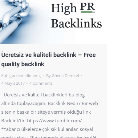
Ücretsiz ve kaliteli backlink – Free
quality backlink
Kategorilendirilmemiş
By
Güven Demirel
4 Mayıs 2017
4 Comments
Ücretsiz ve kaliteli backlinkleri bu blog
altında toplayacağım. Backlink Nedir? Bir web
sitenin başka bir siteye vermiş olduğu link
Backlink’tir. https://www.tumblr.com/
*Yabancı ülkelerde çok sık kullanılan sosyal
medya sitesi. Blog tarzında olup resim içeriği