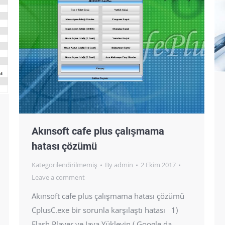
Akınsoft cafe plus çalışmama
hatası çözümü
Kategorilendirilmemiş
By
admin
2 Ekim 2017
Leave a comment
Akınsoft cafe plus çalışmama hatası çözümü
CplusC.exe bir sorunla karşılaştı hatası 1)
Flash Player ve Java Yükleyin ( Google da