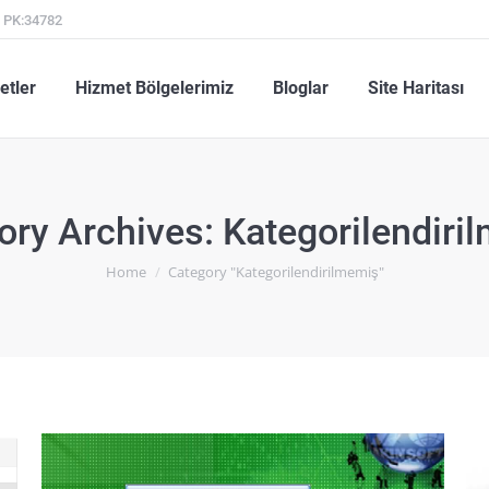
l PK:34782
metler
Hizmet Bölgelerimiz
Bloglar
Site Haritası
etler
Hizmet Bölgelerimiz
Bloglar
Site Haritası
ory Archives:
Kategorilendiri
You are here:
Home
Category "Kategorilendirilmemiş"