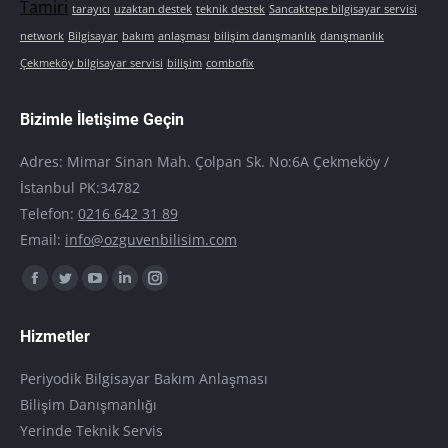
Tamiri
tarayıcı
uzaktan destek
teknik destek
Sancaktepe bilgisayar servisi
network
Bilgisayar
bakım
anlaşması
bilişim danışmanlık
danışmanlık
Çekmeköy bilgisayar servisi
bilişim
combofix
Bizimle İletişime Geçin
Adres: Mimar Sinan Mah. Çolpan Sk. No:6A Çekmeköy /
İstanbul PK:34782
Telefon:
0216 642 31 89
Email:
info@ozguvenbilisim.com
Find us on:
Facebook
Twitter
YouTube
Linkedin
Instagram
page
page
page
page
page
Hizmetler
opens
opens
opens
opens
opens
in
in
in
in
in
Periyodik Bilgisayar Bakım Anlaşması
new
new
new
new
new
Bilişim Danışmanlığı
window
window
window
window
window
Yerinde Teknik Servis