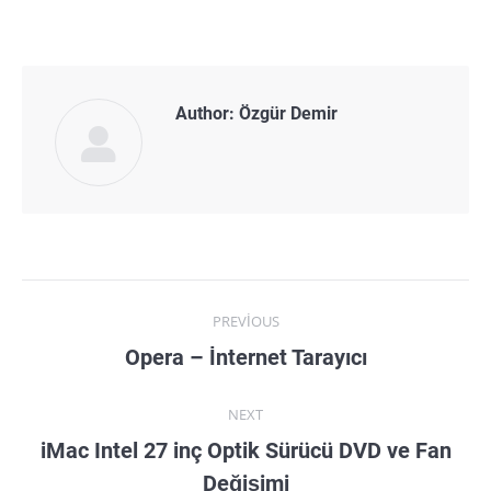
Author:
Özgür Demir
Post
PREVIOUS
navigation
Previous
Opera – İnternet Tarayıcı
post:
NEXT
iMac Intel 27 inç Optik Sürücü DVD ve Fan
Next
Değişimi