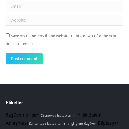
Email *
Website
Save my name, email, and website in this browser for the next
time I comment.
Post comment
Etiketler
özgüven bilişim
Yıllık Bakım
Çekmeköy laptop tamiri
Anlaşması
Bilgisayar
Sancaktepe laptop tamiri
bilgi işlem
özgüven